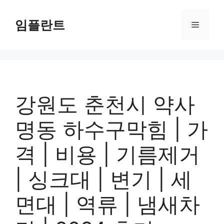
컨
텐
임플란트
메
츠
로
뉴
건
너
뛰
기
강원도 춘천시 약사
명동 하수구막힘 | 가
격 | 비용 | 기름제거
| 싱크대 | 변기 | 세
면대 | 역류 | 냄새차