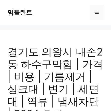
컨
텐
임플란트
메
츠
로
뉴
건
너
뛰
기
경기도 의왕시 내손2
동 하수구막힘 | 가격
| 비용 | 기름제거 |
싱크대 | 변기 | 세면
대 | 역류 | 냄새차단