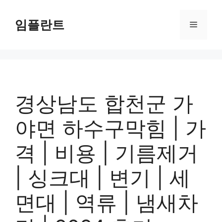
컨
텐
임플란트
메
츠
로
뉴
건
너
뛰
기
경상남도 합천군 가
야면 하수구막힘 | 가
격 | 비용 | 기름제거
| 싱크대 | 변기 | 세
면대 | 역류 | 냄새차