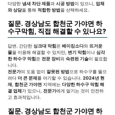
다양한
냄새 차단 제품
과
시공 방법
이 있으니,
업체
와 상담
을 통해
적합한 방법
을 선택하세요.
질문. 경상남도 합천군 가야면 하
수구막힘, 직접 해결할 수 있나요?
답변. 간단한
싱크대 막힘
은
베이킹소다
와
뜨거운
물
을 이용해 해결할 수 있지만,
변기 막힘
이나
심각
한 하수구 막힘
은
전문 장비
와
숙련된 기술
이 필요합
니다.
전문가
의 도움 없이
잘못된 방법
으로 하수구를 뚫으
려다
더 큰 문제
를 야기할 수 있습니다.
2024년 현
재
,
합천군 가야면
지역에는
다양한 하수구 막힘 해
결 업체
가 있으니,
전문가
에게 맡기는 것이 안전하
고 효과적입니다.
질문. 경상남도 합천군 가야면 하