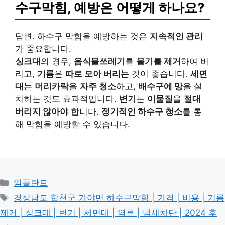
수구막힘, 예방은 어떻게 하나요?
답변. 하수구 막힘을 예방하는 것은
지속적인 관리
가 중요합니다.
싱크대
의 경우,
음식물쓰레기
를
물기를 제거
하여 버
리고,
기름
은
따로 모아 버리는
것이 좋습니다.
세면
대
는
머리카락
을
자주 청소
하고,
배수구에 망
을 설
치하는 것도 효과적입니다.
변기
는
이물질
을
절대
버리지 않아야
합니다.
정기적인 하수구 청소
를 통
해 막힘을 예방할 수 있습니다.
카
임플란트
테
태
경상남도 합천군 가야면 하수구막힘 | 가격 | 비용 | 기름
고
그
제거 | 싱크대 | 변기 | 세면대 | 역류 | 냄새차단 | 2024 후
리