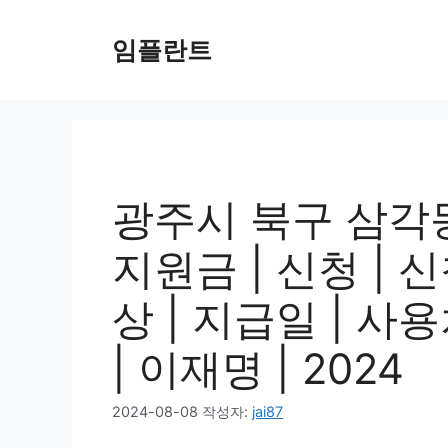
컨
텐
임플란트
츠
로
건
너
뛰
기
광주시 북구 삼각
지원금 | 신청 | 
상 | 지급일 | 사
| 이재명 | 2024
2024-08-08
작성자:
jai87