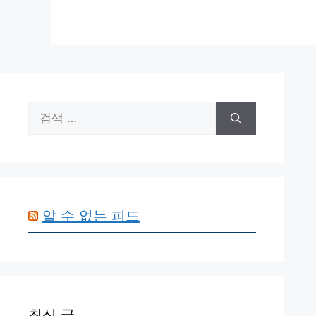
검
색:
알 수 없는 피드
최신 글