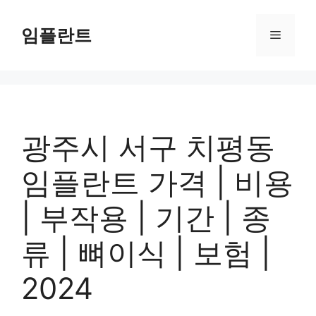
컨
텐
임플란트
메
츠
로
뉴
건
너
뛰
기
광주시 서구 치평동
임플란트 가격 | 비용
| 부작용 | 기간 | 종
류 | 뼈이식 | 보험 |
2024