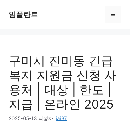
컨
텐
임플란트
메
츠
로
뉴
건
너
뛰
기
구미시 진미동 긴급
복지 지원금 신청 사
용처 | 대상 | 한도 |
지급 | 온라인 2025
2025-05-13
작성자:
jai87