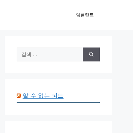
임플란트
검
색:
알 수 없는 피드