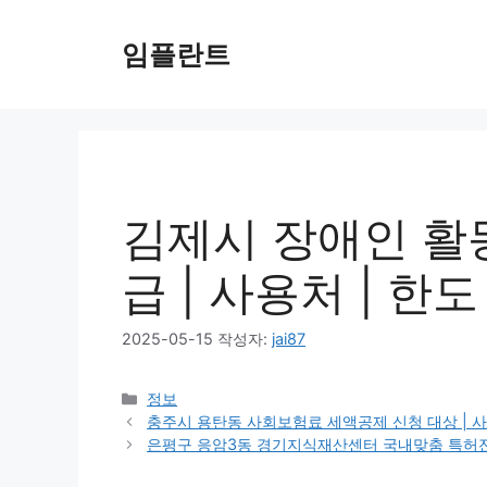
컨
텐
임플란트
츠
로
건
너
뛰
기
김제시 장애인 활
급 | 사용처 | 한도
2025-05-15
작성자:
jai87
카
정보
테
충주시 용탄동 사회보험료 세액공제 신청 대상 | 사용처
고
은평구 응암3동 경기지식재산센터 국내맞춤 특허전략 지
리