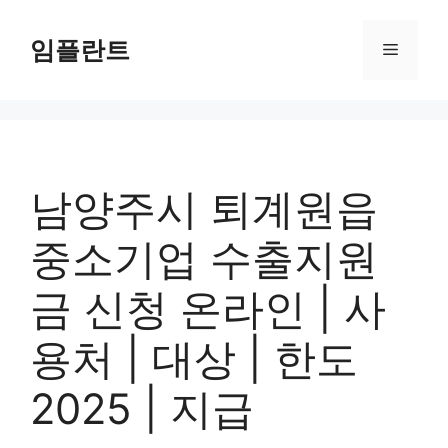
컨
텐
임플란트
메
츠
로
뉴
건
너
뛰
기
남양주시 퇴계원읍
중소기업 수출지원
금 신청 온라인 | 사
용처 | 대상 | 한도
2025 | 지급