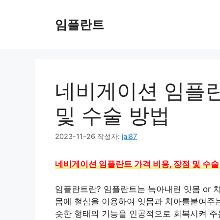
컨
텐
임플란트
츠
로
건
너
뛰
네비게이션 임플란
기
및 수술 방법
2023-11-26
작성자:
jai87
네비게이션 임플란트 가격 비용, 장점 및 수술
임플란트란? 임플란트는 녹아내린 잇몸 or 
몸에 철심을 이용하여 잇몸과 치아를붙여주는 
슷한 형태의 기능을 인공적으로 회복시켜 주는