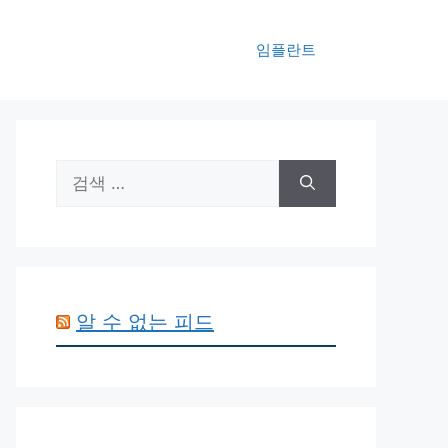
임플란트
검
색:
알 수 없는 피드