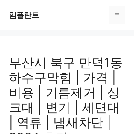
컨
텐
임플란트
메
츠
로
뉴
건
너
뛰
기
부산시 북구 만덕1동
하수구막힘 | 가격 |
비용 | 기름제거 | 싱
크대 | 변기 | 세면대
| 역류 | 냄새차단 |