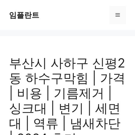
컨
텐
임플란트
메
츠
로
뉴
건
너
뛰
기
부산시 사하구 신평2
동 하수구막힘 | 가격
| 비용 | 기름제거 |
싱크대 | 변기 | 세면
대 | 역류 | 냄새차단