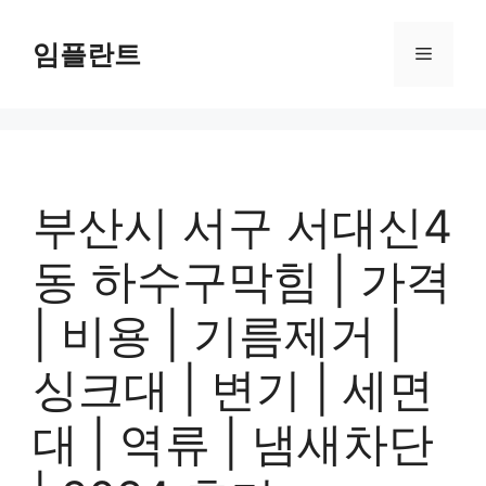
컨
텐
임플란트
메
츠
로
뉴
건
너
뛰
기
부산시 서구 서대신4
동 하수구막힘 | 가격
| 비용 | 기름제거 |
싱크대 | 변기 | 세면
대 | 역류 | 냄새차단