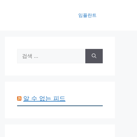
임플란트
검
색:
알 수 없는 피드