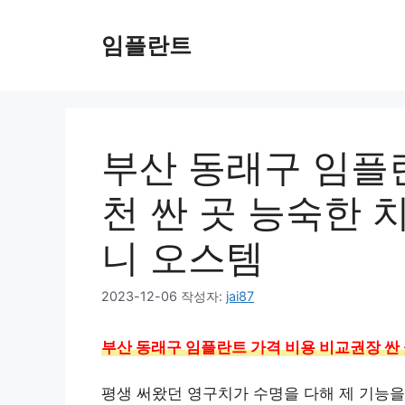
컨
텐
임플란트
츠
로
건
너
뛰
부산 동래구 임플
기
천 싼 곳 능숙한 치
니 오스템
2023-12-06
작성자:
jai87
부산 동래구 임플란트 가격 비용 비교권장 싼 
평생 써왔던 영구치가 수명을 다해 제 기능을