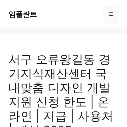
컨
텐
임플란트
메
츠
로
뉴
건
너
뛰
기
서구 오류왕길동 경
기지식재산센터 국
내맞춤 디자인 개발
지원 신청 한도 | 온
라인 | 지급 | 사용처