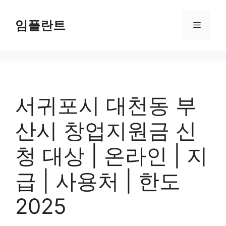
컨
텐
임플란트
메
츠
로
뉴
건
너
뛰
기
서귀포시 대천동 부
산시 창업지원금 신
청 대상 | 온라인 | 지
급 | 사용처 | 한도
2025