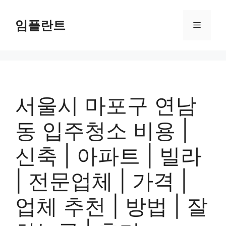
컨
텐
임플란트
메
츠
로
뉴
건
너
뛰
기
서울시 마포구 연남
동 입주청소 비용 |
신축 | 아파트 | 빌라
| 전문업체 | 가격 |
업체 추천 | 방법 | 잘