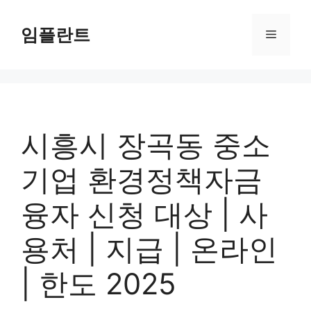
컨
텐
임플란트
메
츠
로
뉴
건
너
뛰
기
시흥시 장곡동 중소
기업 환경정책자금
융자 신청 대상 | 사
용처 | 지급 | 온라인
| 한도 2025