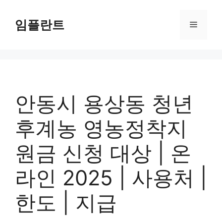
컨
텐
임플란트
메
츠
로
뉴
건
너
뛰
기
안동시 용상동 청년
후계농 영농정착지
원금 신청 대상 | 온
라인 2025 | 사용처 |
한도 | 지급