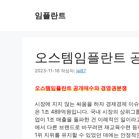
컨
텐
임플란트
츠
로
건
너
뛰
오스템임플란트 
기
2023-11-16
작성자:
jai87
오스템임플란트 공개매수와 경영권분쟁
시장에 지지 않는 싸움을 하자 경제경제 이슈
은 1조 489억원입니다. 국내 시장의 상위그
업이 1조 매출을 돌파한 건 이례적인 일이라고
에서 다른 브랜드로 바꾸려면 재교육수련 등이
1위 지위를 유지할 수 있었던 데에는 안정적