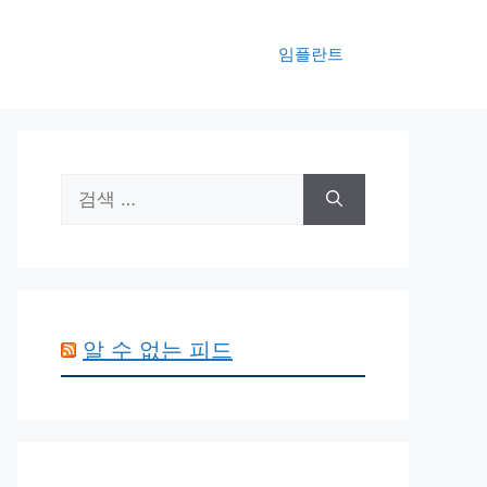
임플란트
검
색:
알 수 없는 피드