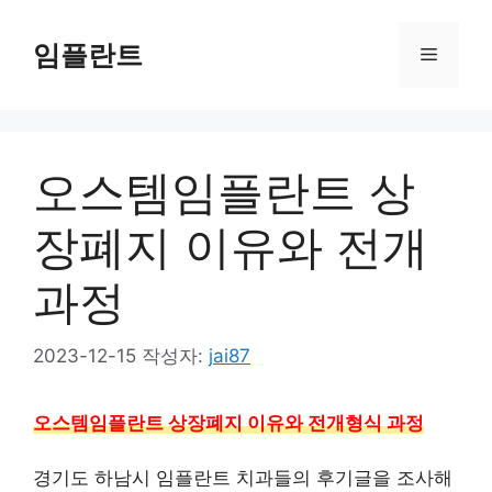
컨
텐
임플란트
메
츠
로
뉴
건
너
오스템임플란트 상
뛰
기
장폐지 이유와 전개
과정
2023-12-15
작성자:
jai87
오스템임플란트 상장폐지 이유와 전개형식 과정
경기도 하남시 임플란트 치과들의 후기글을 조사해