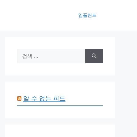
임플란트
검
색:
알 수 없는 피드