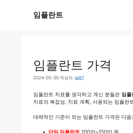
컨
텐
임플란트
츠
로
건
너
뛰
기
임플란트 가격
2024-05-30
작성자:
jai87
임플란트 치료를 생각하고 계신 분들은
임플
치료의 복잡성, 치료 계획, 사용되는 임플란
대략적인 기준이 되는 임플란트 가격은 다음
단일 임플란트
100만~150만 원