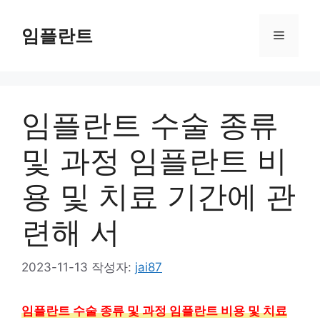
컨
텐
임플란트
메
츠
로
뉴
건
너
임플란트 수술 종류
뛰
기
및 과정 임플란트 비
용 및 치료 기간에 관
련해 서
2023-11-13
작성자:
jai87
임플란트 수술 종류 및 과정 임플란트 비용 및 치료