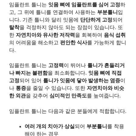
임플란트 틀니는
잇몸 뼈에 임플란트를 심어 고정
하
고, 그 위에 틀니를 연결하여 사용하는
부분틀니
입
니다. 기존 틀니와 달리 잇몸에
단단하게 고정
되어
탈착
을 걱정하지 않아도 되는 장점이 있습니다. 또
한
자연치아와 유사한 저작력
을 회복하여
음식 섭취
의 어려움을 해소하고
편안한 식사
를 가능하게 합니
다.
임플란트 틀니는
고정력
이 뛰어나
틀니가 흔들리거
나 빠지는 불편함
을 최소화합니다.
잇몸 뼈에 직접
고정
되어 있어
틀니가 잇몸에 닿아 발생하는 염증
이
나
통증
을 줄일 수 있습니다. 또한
자연치아와 비슷
한 외관
을 갖추어
심미적인 만족도
를 높여줍니다.
임플란트 틀니는 다음과 같은 분들에게 적합합니다.
여러 개의 치아가 상실
되어
부분틀니
를 착용
해야 하는 경우