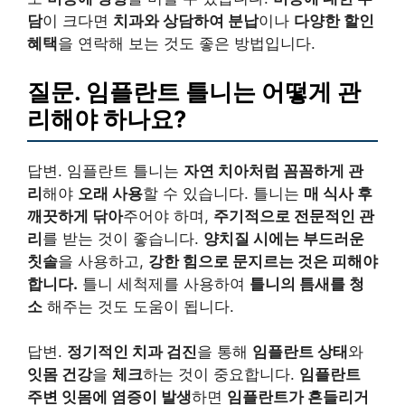
담
이 크다면
치과와 상담하여 분납
이나
다양한 할인
혜택
을 연락해 보는 것도 좋은 방법입니다.
질문. 임플란트 틀니는 어떻게 관
리해야 하나요?
답변. 임플란트 틀니는
자연 치아처럼 꼼꼼하게 관
리
해야
오래 사용
할 수 있습니다. 틀니는
매 식사 후
깨끗하게 닦아
주어야 하며,
주기적으로 전문적인 관
리
를 받는 것이 좋습니다.
양치질 시에는 부드러운
칫솔
을 사용하고,
강한 힘으로 문지르는 것은 피해야
합니다.
틀니 세척제를 사용하여
틀니의 틈새를 청
소
해주는 것도 도움이 됩니다.
답변.
정기적인 치과 검진
을 통해
임플란트 상태
와
잇몸 건강
을
체크
하는 것이 중요합니다.
임플란트
주변 잇몸에 염증이 발생
하면
임플란트가 흔들리거