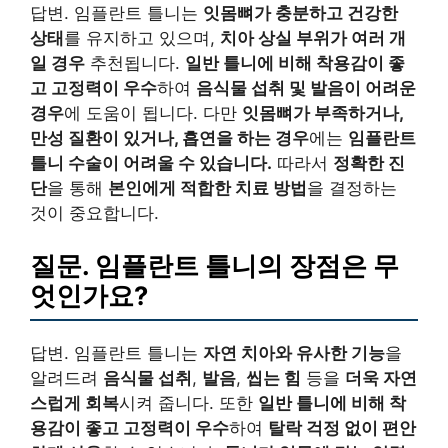
답변. 임플란트 틀니는
잇몸뼈가 충분하고 건강한
상태
를 유지하고 있으며,
치아 상실 부위가 여러 개
일 경우
추천됩니다.
일반 틀니에 비해 착용감이 좋
고 고정력이 우수
하여
음식물 섭취 및 발음이 어려운
경우
에 도움이 됩니다. 다만
잇몸뼈가 부족하거나,
만성 질환이 있거나, 흡연을 하는 경우
에는
임플란트
틀니 수술이 어려울 수 있습니다.
따라서
정확한 진
단
을 통해
본인에게 적합한 치료 방법
을 결정하는
것이 중요합니다.
질문. 임플란트 틀니의 장점은 무
엇인가요?
답변. 임플란트 틀니는
자연 치아와 유사한 기능
을
알려드려
음식물 섭취
,
발음
,
씹는 힘
등을
더욱 자연
스럽게 회복
시켜 줍니다. 또한
일반 틀니에 비해 착
용감이 좋고 고정력이 우수
하여
탈락 걱정 없이 편안