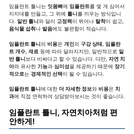
임플란트 틀니는
잇몸뼈
에
임플란트
를 몇 개 심어서
지지대를 만들고, 그 위에
틀니
를 끼우는 방식입니
다.
일반 틀니
와 달리
고정력
이 뛰어나
탈착
이 쉽고,
음식물 섭취
나
발음
에도 불편함이 적습니다.
임플란트 틀니
의
비용
은
개인
의
구강 상태
,
임플란
트 개수
,
재료
등에 따라 달라지지만, 일반적으로
일
반 틀니
보다 비싸다고 할 수 있습니다. 다만,
자연 치
아
와 유사한
기능
과
심미성
을 제공하기 때문에
장기
적으로
는
경제적인 선택
이 될 수 있습니다.
임플란트 틀니
에 대한
더 자세한 정보
와
비용
은
치
과
에 직접 연락하여 상담받아보시는 것이 좋습니다.
임플란트 틀니, 자연치아처럼 편
안하게!