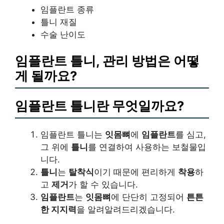
임플란트 종류
틀니 재질
수술 난이도
임플란트 틀니, 관리 방법은 어떻
게 될까요?
임플란트 틀니란 무엇일까요?
임플란트 틀니는
잇몸뼈
에
임플란트
를 심고,
그 위에
틀니
를 연결하여 사용하는 보철물입
니다.
틀니
는
탈착식
이기 때문에 편리하게
착용
하
고
제거
가 할 수 있습니다.
임플란트
는
잇몸뼈
에 단단히 고정되어
튼튼
한 지지력
을 알려알려드리겠습니다.