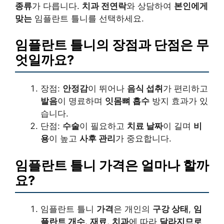
종류
가 다릅니다.
치과 전연락
와 상담하여
본인에게
맞는
임플란트 틀니를 선택하세요.
임플란트 틀니의 장점과 단점은 무
엇일까요?
장점:
안정감
이 뛰어나
음식 섭취
가 편리하고
발음
이 명료하며
잇몸뼈 흡수
방지 효과가 있
습니다.
단점:
수술
이 필요하고
치료 날짜
이 길며
비
용
이 높고
사후 관리
가 중요합니다.
임플란트 틀니 가격은 얼마나 할까
요?
임플란트 틀니
가격
은 개인의
구강 상태
,
임
플란트 개수
,
재료
,
치과
에 따라
달라지므로