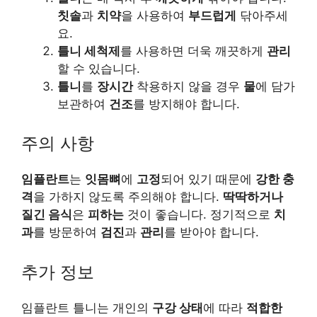
칫솔
과
치약
을 사용하여
부드럽게
닦아주세
요.
틀니 세척제
를 사용하면 더욱 깨끗하게
관리
할 수 있습니다.
틀니
를
장시간
착용하지 않을 경우
물
에 담가
보관하여
건조
를 방지해야 합니다.
주의 사항
임플란트
는
잇몸뼈
에
고정
되어 있기 때문에
강한 충
격
을 가하지 않도록 주의해야 합니다.
딱딱하거나
질긴 음식
은
피하는
것이 좋습니다. 정기적으로
치
과
를 방문하여
검진
과
관리
를 받아야 합니다.
추가 정보
임플란트 틀니는 개인의
구강 상태
에 따라
적합한