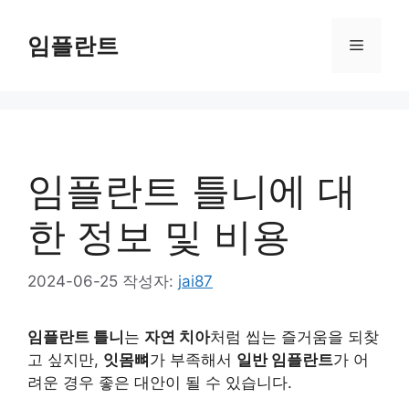
컨
텐
임플란트
메
츠
로
뉴
건
너
뛰
기
임플란트 틀니에 대
한 정보 및 비용
2024-06-25
작성자:
jai87
임플란트 틀니
는
자연 치아
처럼 씹는 즐거움을 되찾
고 싶지만,
잇몸뼈
가 부족해서
일반 임플란트
가 어
려운 경우 좋은 대안이 될 수 있습니다.