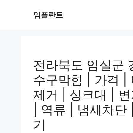
컨
텐
임플란트
츠
로
건
너
뛰
기
전라북도 임실군 
수구막힘 | 가격 |
제거 | 싱크대 | 
| 역류 | 냄새차단 |
기