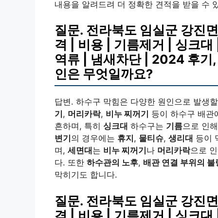
내용을 알려드려 더 정확한 견적을 받을 수 
질문. 전라북도 임실군 강진면
격 | 비용 | 기름제거 | 싱크대 
역류 | 냄새차단 | 2024 후
인은 무엇일까요?
답변. 하수구 막힘은 다양한 원인으로 발생할
기
,
머리카락
,
비누 찌꺼기
등이 하수구 배관
흔하며, 특히
싱크대
하수구는
기름
으로 인해
변기
의 경우에는
휴지
,
물티슈
,
생리대
등이 
며,
세면대
는
비누 찌꺼기
나
머리카락
으로 인
다. 또한
하수관의 노후
,
배관 연결 부위의 불
막히기도 합니다.
질문. 전라북도 임실군 강진면
격 | 비용 | 기름제거 | 싱크대 