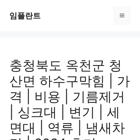
컨
텐
임플란트
메
츠
로
뉴
건
너
뛰
기
충청북도 옥천군 청
산면 하수구막힘 | 가
격 | 비용 | 기름제거
| 싱크대 | 변기 | 세
면대 | 역류 | 냄새차