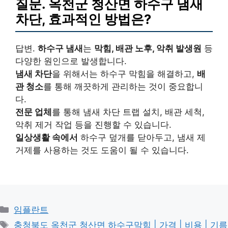
질문. 옥천군 청산면 하수구 냄새
차단, 효과적인 방법은?
답변.
하수구 냄새
는
막힘, 배관 노후, 악취 발생원
등
다양한 원인으로 발생합니다.
냄새 차단
을 위해서는 하수구 막힘을 해결하고,
배
관 청소
를 통해 깨끗하게 관리하는 것이 중요합니
다.
전문 업체
를 통해 냄새 차단 트랩 설치, 배관 세척,
악취 제거 작업 등을 진행할 수 있습니다.
일상생활 속에서
하수구 덮개를 닫아두고, 냄새 제
거제를 사용하는 것도 도움이 될 수 있습니다.
카
임플란트
테
태
충청북도 옥천군 청산면 하수구막힘 | 가격 | 비용 | 기름