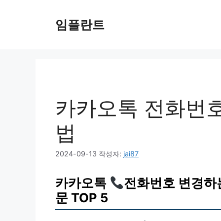
컨
텐
임플란트
츠
로
건
너
뛰
기
카카오톡 전화번호
법
2024-09-13
작성자:
jai87
카카오톡
전화번호 변경하는
문 TOP 5