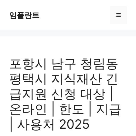
컨
텐
임플란트
메
츠
로
뉴
건
너
뛰
기
포항시 남구 청림동
평택시 지식재산 긴
급지원 신청 대상 |
온라인 | 한도 | 지급
| 사용처 2025