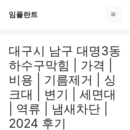
컨
텐
임플란트
메
츠
로
뉴
건
너
대구시 남구 대명3동
뛰
기
하수구막힘 | 가격 |
비용 | 기름제거 | 싱
크대 | 변기 | 세면대
| 역류 | 냄새차단 |
2024 후기