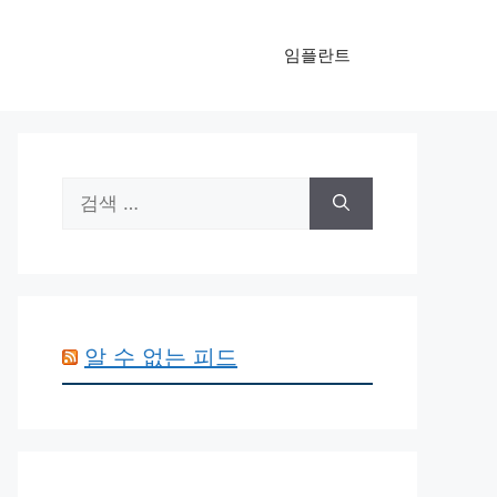
임플란트
검
색:
알 수 없는 피드