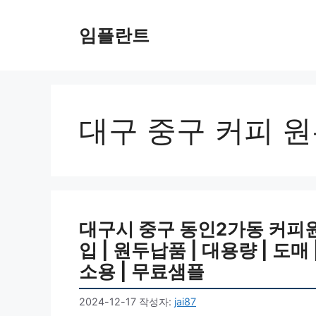
컨
텐
임플란트
츠
로
건
너
뛰
대구 중구 커피 
기
대구시 중구 동인2가동 커피원두
입 | 원두납품 | 대용량 | 도매
소용 | 무료샘플
2024-12-17
작성자:
jai87