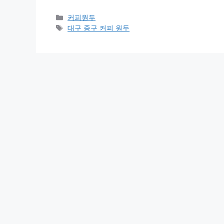
카
커피원두
테
태
대구 중구 커피 원두
고
그
리