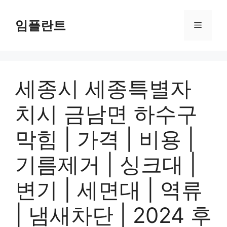
컨
텐
임플란트
메
츠
로
뉴
건
너
세종시 세종특별자
뛰
기
치시 금남면 하수구
막힘 | 가격 | 비용 |
기름제거 | 싱크대 |
변기 | 세면대 | 역류
| 냄새차단 | 2024 후