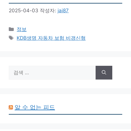
2025-04-03
작성자:
jai87
카
정보
테
태
KDB생명 자동차 보험 비갱신형
고
그
리
검
색:
알 수 없는 피드