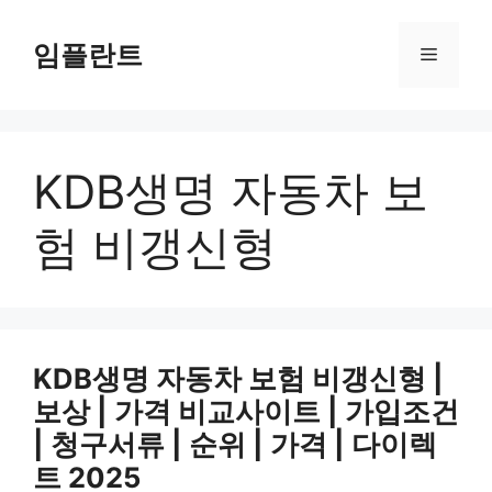
컨
텐
임플란트
메
츠
로
뉴
건
너
KDB생명 자동차 보
뛰
기
험 비갱신형
KDB생명 자동차 보험 비갱신형 |
보상 | 가격 비교사이트 | 가입조건
| 청구서류 | 순위 | 가격 | 다이렉
트 2025