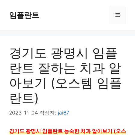
컨
텐
임플란트
메
츠
로
뉴
건
너
경기도 광명시 임플
뛰
기
란트 잘하는 치과 알
아보기 (오스템 임플
란트)
2023-11-04
작성자:
jai87
경기도 광명시 임플란트 능숙한 치과 알아보기 (오스