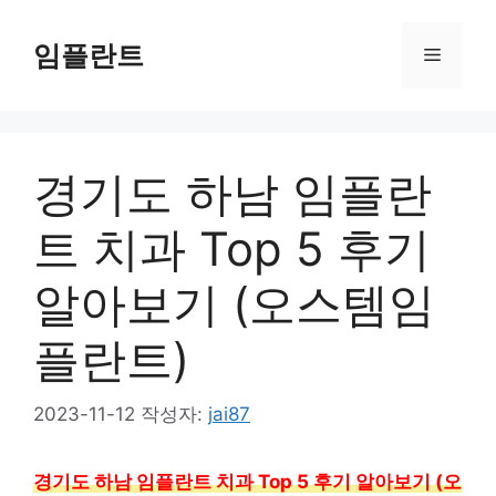
컨
텐
임플란트
메
츠
로
뉴
건
너
경기도 하남 임플란
뛰
기
트 치과 Top 5 후기
알아보기 (오스템임
플란트)
2023-11-12
작성자:
jai87
경기도 하남 임플란트 치과 Top 5 후기 알아보기 (오