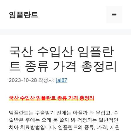
컨
텐
임플란트
메
츠
로
뉴
건
너
국산 수입산 임플란
뛰
기
트 종류 가격 총정리
2023-10-28
작성자:
jai87
국산 수입산 임플란트 종류 가격 총정리
임플란트는 수술받기 전에는 아플까 봐 무섭고, 수
술받은 후에는 오래 못 쓸까 봐 걱정되는 일반적인
치아 치료방법입니다. 임플란트의 종류, 가격, 지원