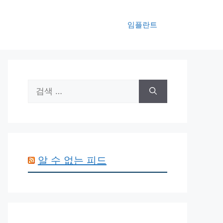
임플란트
검
색:
알 수 없는 피드