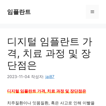
컨
텐
임플란트
메
츠
로
뉴
건
너
디지털 임플란트 가
뛰
기
격, 치료 과정 및 장
단점은
2023-11-04
작성자:
jai87
디지털 임플란트 가격, 치료 과정 및 장단점은
치주질환이나 잇몸질환, 혹은 사고로 인해 이빨을