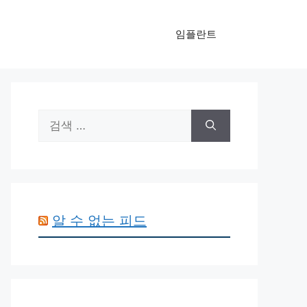
임플란트
검
색:
알 수 없는 피드