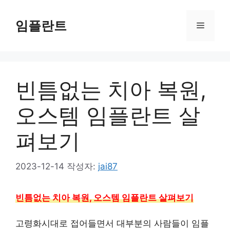
컨
텐
임플란트
메
츠
로
뉴
건
너
빈틈없는 치아 복원,
뛰
기
오스템 임플란트 살
펴보기
2023-12-14
작성자:
jai87
빈틈없는 치아 복원, 오스템 임플란트 살펴보기
고령화시대로 접어들면서 대부분의 사람들이 임플