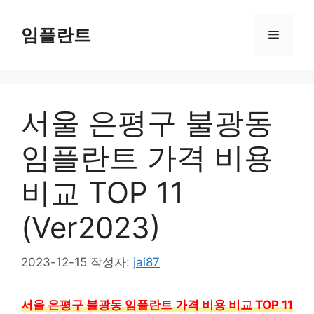
컨
텐
임플란트
메
츠
로
뉴
건
너
서울 은평구 불광동
뛰
기
임플란트 가격 비용
비교 TOP 11
(Ver2023)
2023-12-15
작성자:
jai87
서울 은평구 불광동 임플란트 가격 비용 비교 TOP 11