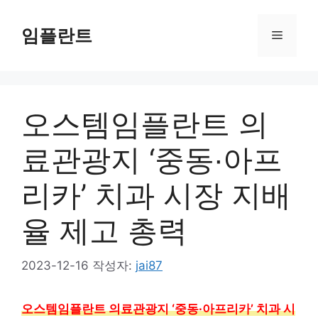
컨
텐
임플란트
메
츠
로
뉴
건
너
오스템임플란트 의
뛰
기
료관광지 ‘중동∙아프
리카’ 치과 시장 지배
율 제고 총력
2023-12-16
작성자:
jai87
오스템임플란트 의료관광지 ‘중동∙아프리카’ 치과 시