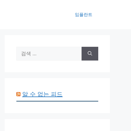
임플란트
검
색:
알 수 없는 피드