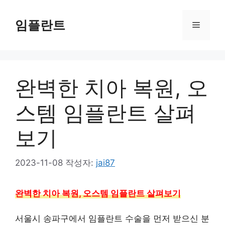
컨
텐
임플란트
메
츠
로
뉴
건
너
완벽한 치아 복원, 오
뛰
기
스템 임플란트 살펴
보기
2023-11-08
작성자:
jai87
완벽한 치아 복원, 오스템 임플란트 살펴보기
서울시 송파구에서 임플란트 수술을 먼저 받으신 분