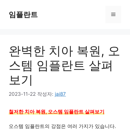
컨
텐
임플란트
메
츠
로
뉴
건
너
완벽한 치아 복원, 오
뛰
기
스템 임플란트 살펴
보기
2023-11-22
작성자:
jai87
철저한 치아 복원, 오스템 임플란트 살펴보기
오스템 임플란트의 강점은 여러 가지가 있습니다.