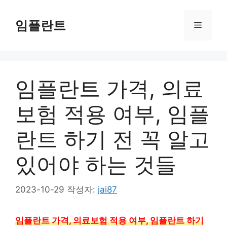
컨
텐
임플란트
메
츠
로
뉴
건
너
임플란트 가격, 의료
뛰
기
보험 적용 여부, 임플
란트 하기 전 꼭 알고
있어야 하는 것들
2023-10-29
작성자:
jai87
임플란트 가격, 의료보험 적용 여부, 임플란트 하기