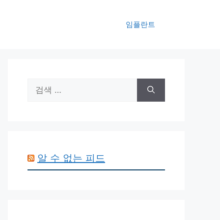
임플란트
검
색:
알 수 없는 피드