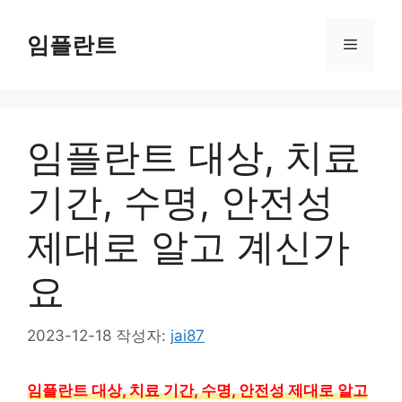
컨
텐
임플란트
메
츠
로
뉴
건
너
임플란트 대상, 치료
뛰
기
기간, 수명, 안전성
제대로 알고 계신가
요
2023-12-18
작성자:
jai87
임플란트 대상, 치료 기간, 수명, 안전성 제대로 알고