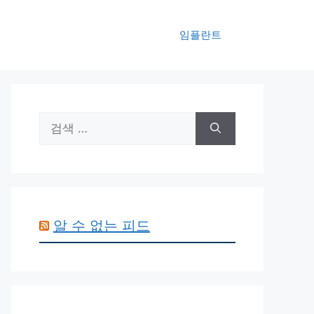
임플란트
검
색:
알 수 없는 피드