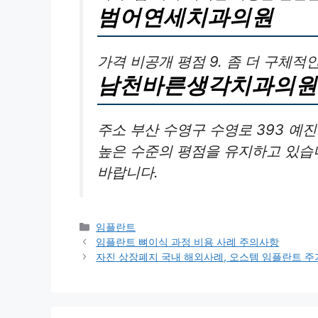
범어연세치과의원
가격 비공개 평점 9. 좀 더 구체적
남천바른생각치과의원
주소 부산 수영구 수영로 393 예진
높은 수준의 평점을 유지하고 있습
바랍니다.
카
임플란트
테
임플란트 뼈이식 과정 비용 사례 주의사항
고
자진 상장폐지 국내 해외사례, 오스템 임플란트 주
리