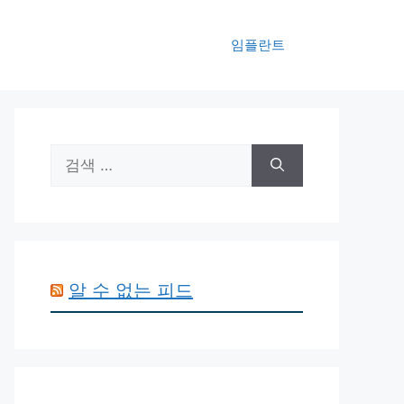
임플란트
검
색:
알 수 없는 피드