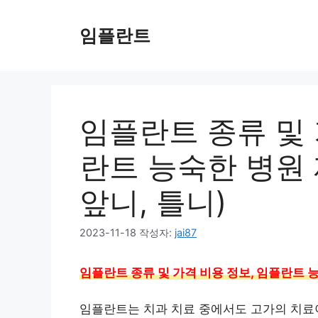
컨
텐
임플란트
츠
로
건
너
뛰
임플란트 종류 및 
기
란트 능숙한 병원 
앞니, 틀니)
2023-11-18
작성자:
jai87
임플란트 종류 및 가격 비용 정보, 임플란트 능숙
임플란트는 치과 치료 중에서도 고가의 치료