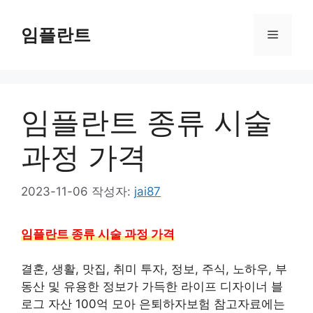
컨
텐
임플란트
메
츠
로
뉴
건
너
임플란트 종류 시술
뛰
기
과정 가격
2023-11-06
작성자:
jai87
임플란트 종류 시술 과정 가격
결혼, 생활, 맛집, 취미 투자, 정보, 주식, 노하우, 부
동산 및 유용한 정보가 가득한 라이프 디자이너 블
로그 자산 100억 모아 은퇴하자보험 참고자료에는