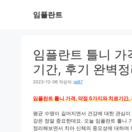
컨
텐
임플란트
츠
로
건
너
뛰
임플란트 틀니 가격
기
기간, 후기 완벽
2023-12-06
작성자:
jai87
임플란트 틀니 가격, 약점 5가지와 치료기간,
평균 수명이 길어지면서 건강에 대한 관심이 어
강은 정말 중요한데요. 오늘 임플란트 틀니 
정리해보면서 치아 신체의 중요성에 대하여 