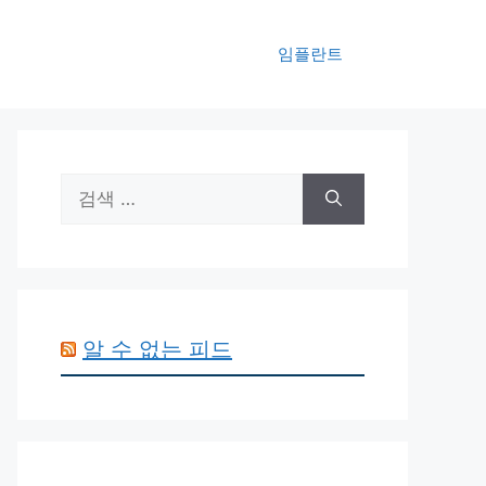
임플란트
검
색:
알 수 없는 피드